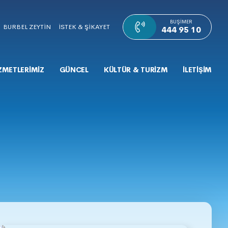
BUŞIMER
BURBEL ZEYTİN
İSTEK & ŞİKAYET
444 95 10
ZMETLERİMİZ
GÜNCEL
KÜLTÜR & TURİZM
İLETİŞİM