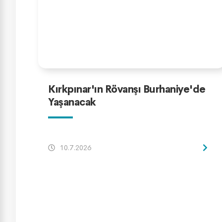
Kırkpınar'ın Rövanşı Burhaniye'de
Yaşanacak
10.7.2026