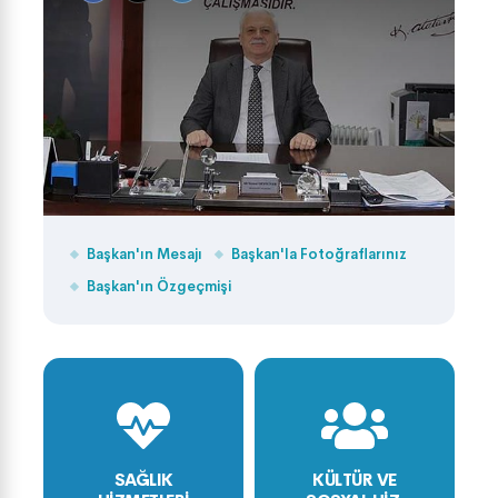
Başkan'ın Mesajı
Başkan'la Fotoğraflarınız
Başkan'ın Özgeçmişi
SAĞLIK
KÜLTÜR VE