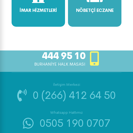
İMAR HİZMETLERİ
NÖBETÇİ ECZANE
444 95 10
BURHANİYE HALK MASASI
İletişim Merkezi
0 (266) 412 64 50
Whatsapp Hattımız
0505 190 0707