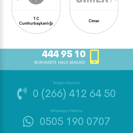
T.C
Cimer
Cumhurbaşkanlığı
444 95 10
BURHANİYE HALK MASASI
İletişim Merkezi
0 (266) 412 64 50
Whatsapp Hattımız
0505 190 0707