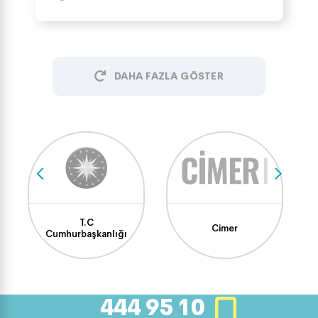
DAHA FAZLA GÖSTER
T.C
Cimer
Cumhurbaşkanlığı
444 95 10