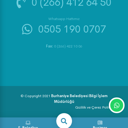
0 (266) 412 64 50
Whatsapp Hattımız
0505 190 0707
Fax:
0 (266) 422 10 06
© Copyright 2021
Burhaniye Belediyesi Bilgi İşlem
Müdürlüğü
Gizlilik ve Çerez Politikası
E-Belediye
Buşimer