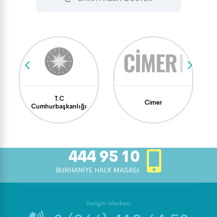
T.C
Cimer
Cumhurbaşkanlığı
444 95 10
BURHANİYE HALK MASASI
İletişim Merkezi