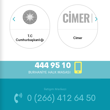
T.C
Cimer
Cumhurbaşkanlığı
444 95 10
BURHANİYE HALK MASASI
İletişim Merkezi
0 (266) 412 64 50