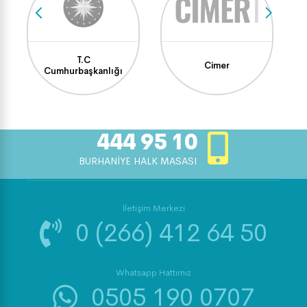
T.C
Cimer
Cumhurbaşkanlığı
444 95 10
BURHANİYE HALK MASASI
İletişim Merkezi
0 (266) 412 64 50
Whatsapp Hattımız
0505 190 0707