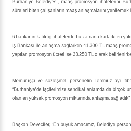
Burhaniye Belediyesi, maaş promosyon ihalelerini Bur
süreleri biten çalışanların maaş anlaşmalarını yenilemek i
6 bankanın katıldığı ihalelerde bu zamana kadarki en yü
İş Bankası ile anlaşma sağlarken 41.300 TL maaş promosyo
yapılan promosyon ücreti ise 33.250 TL olarak belirlenirk
Memur-işçi ve sözleşmeli personelin Temmuz ayı itiba
“Burhaniye’de işçilerimize sendikal anlamda da birçok u
olan en yüksek promosyon miktarında anlaşma sağladık” 
Başkan Deveciler, “En büyük amacımız, Belediye person