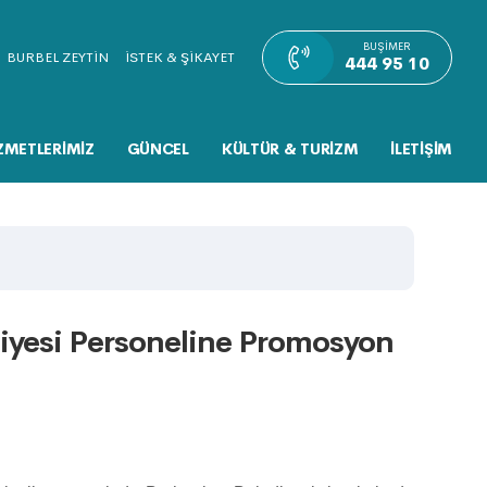
BUŞIMER
BURBEL ZEYTİN
İSTEK & ŞİKAYET
444 95 10
ZMETLERİMİZ
GÜNCEL
KÜLTÜR & TURİZM
İLETİŞİM
iyesi Personeline Promosyon