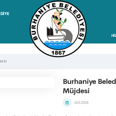
EDİYE
Hİ
DESI
Burhaniye Beled
Müjdesi
30.5.2024