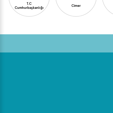
T.C
Cimer
Cumhurbaşkanlığı