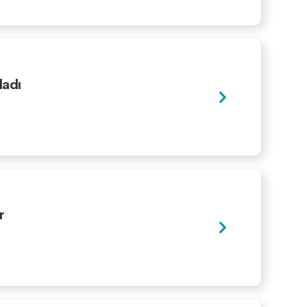
ladı
r