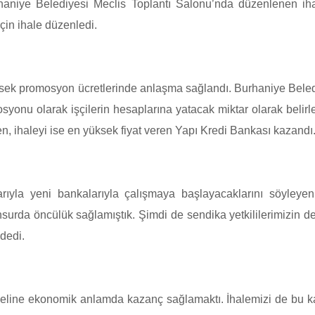
haniye Belediyesi Meclis Toplantı Salonu’nda düzenlenen iha
çin ihale düzenledi.
ksek promosyon ücretlerinde anlaşma sağlandı. Burhaniye Beled
nu olarak işçilerin hesaplarına yatacak miktar olarak belirlen
en, ihaleyi ise en yüksek fiyat veren Yapı Kredi Bankası kazandı
rıyla yeni bankalarıyla çalışmaya başlayacaklarını söyley
nsurda öncülük sağlamıştık. Şimdi de sendika yetkililerimizin 
dedi.
eline ekonomik anlamda kazanç sağlamaktı. İhalemizi de bu k