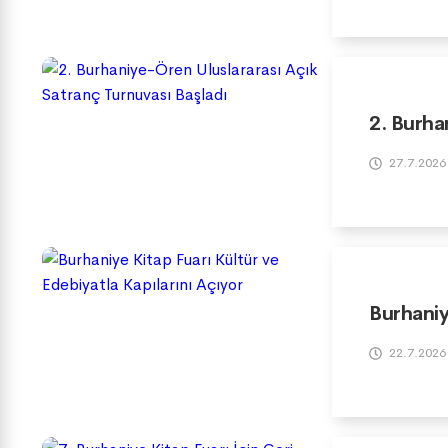
2. Burha
27.7.2026
Burhaniy
22.7.2026