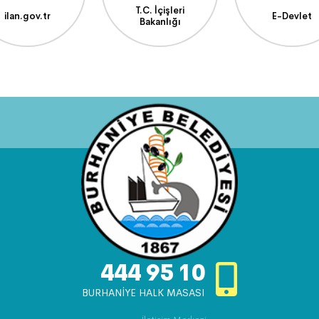
T.C. İçişleri
ilan.gov.tr
E-Devlet
Bakanlığı
444 95 10
BURHANİYE HALK MASASI