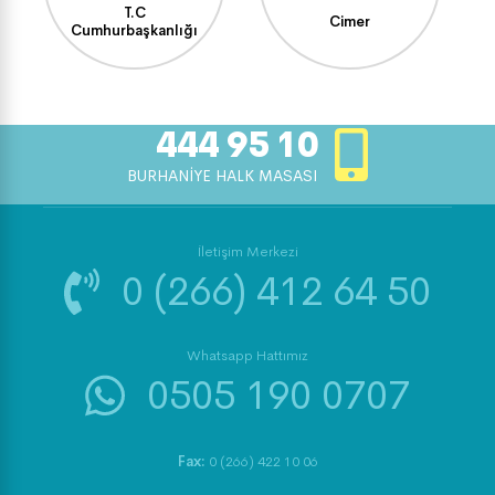
T.C
Cimer
Cumhurbaşkanlığı
444 95 10
BURHANİYE HALK MASASI
İletişim Merkezi
0 (266) 412 64 50
Whatsapp Hattımız
0505 190 0707
Fax:
0 (266) 422 10 06