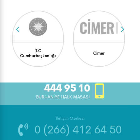
T.C
Cimer
Cumhurbaşkanlığı
444 95 10
BURHANİYE HALK MASASI
İletişim Merkezi
0 (266) 412 64 50