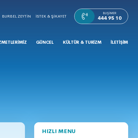
BUŞIMER
BURBEL ZEYTİN
İSTEK & ŞİKAYET
444 95 10
ZMETLERİMİZ
GÜNCEL
KÜLTÜR & TURİZM
İLETİŞİM
HIZLI MENU