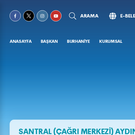
ARAMA
E-BEL
ANASAYFA
BAŞKAN
BURHANİYE
KURUMSAL
SANTRAL (ÇAĞRI MERKEZİ) AYD