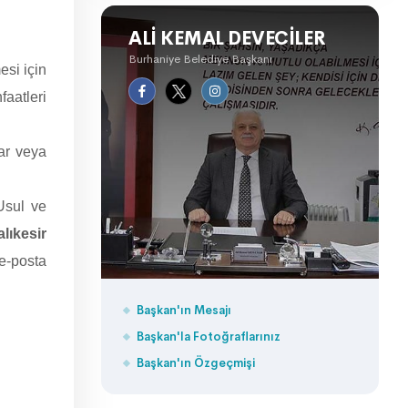
ALI KEMAL DEVECILER
Burhaniye Belediye Başkanı
si için
faatleri
lar veya
Usul ve
lıkesir
e-posta
Başkan'ın Mesajı
Başkan'la Fotoğraflarınız
Başkan'ın Özgeçmişi