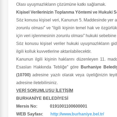
Olası uyuşmazlıkların çözümüne katkı sağlamak.
Kişisel Verilerinizin Toplanma Yöntemi ve Hukuki 
Söz konusu kişisel veri, Kanunun 5. Maddesinde yer a
zorunlu olması” ve “ilgili kişinin temel hak ve özgür
için veri işlenmesinin zorunlu olması” hukuki sebebine
Söz konusu kişisel veriler hukuki uyuşmazlıkların gid
ilgili kolluk kuvvetlerine aktarılabilecektir.
Kanunun ilgili kişinin haklarını düzenleyen 11. mad
Esasları Hakkında Tebliğe” göre
Burhaniye Beledi
(10700)
adresine yazılı olarak veya üyeliğinizin teyi
adresine iletebilirsiniz.
VERİ SORUMLUSU İLETİŞİM
BURHANİYE BELEDİYESİ
Mersis No: 0191001100600001
WEB Sayfası:
http://www.burhaniye.bel.tr/