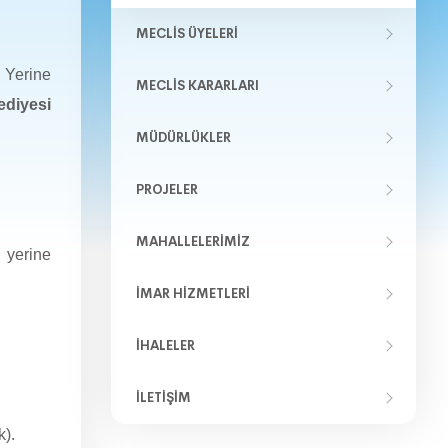
MECLIS ÜYELERI
 Yerine
MECLIS KARARLARI
ediyesi
MÜDÜRLÜKLER
PROJELER
MAHALLELERIMIZ
 yerine
İMAR HIZMETLERI
İHALELER
İLETIŞIM
k).