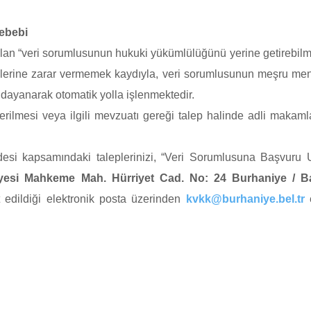
Sebebi
lan “veri sorumlusunun hukuki yükümlülüğünü yerine getirebilme
lüklerine zarar vermemek kaydıyla, veri sorumlusunun meşru men
 dayanarak otomatik yolla işlenmektedir.
erilmesi veya ilgili mevzuatı gereği talep halinde adli makam
desi kapsamındaki taleplerinizi, “Veri Sorumlusuna Başvuru 
yesi Mahkeme Mah. Hürriyet Cad. No: 24 Burhaniye / Ba
t edildiği elektronik posta üzerinden
kvkk@burhaniye.bel.tr