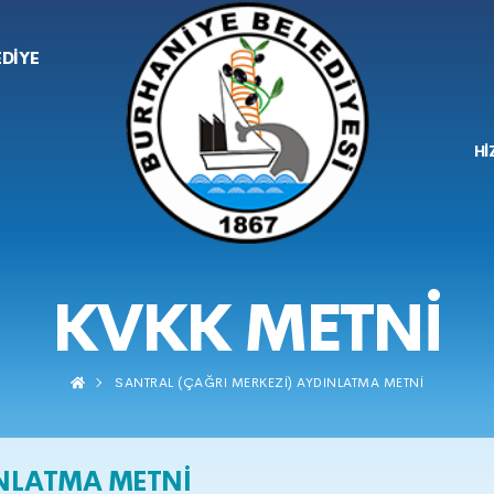
EDİYE
Hİ
KVKK METNİ
SANTRAL (ÇAĞRI MERKEZİ) AYDINLATMA METNİ
INLATMA METNİ