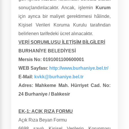
sonuçlandırılacaktır. Ancak, işlemin
Kurum
için ayrıca bir maliyet gerektirmesi hâlinde,
Kişisel Verileri Koruma Kurulu tarafından
belirlenen tarifedeki ücret alınacaktır.
VERİ SORUMLUSU İLETİŞİM BİLGİLERİ
BURHANİYE BELEDİYESİ
Mersis No: 0191001100600001
WEB Sayfası:
http://www.burhaniye.bel.tr/
E-Mail:
kvkk@burhaniye.bel.tr
Adres: Mahkeme Mah. Hürriyet Cad. No:
24 Burhaniye / Balıkesir
EK-1: AÇIK RIZA FORMU
Açık Rıza Beyan Formu
6698 sayılı Kişisel Verilerin Korunması