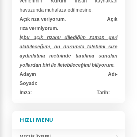
verilerimin
Kurum
İnsan kaynakları
havuzunda muhafaza edilmesine,
Açık rıza veriyorum. Açık
rıza vermiyorum.
İşbu açık rızamı dilediğim zaman geri
alabileceğimi, bu durumda talebimi size
aydınlatma metninde tarafıma sunulan
yollardan biri ile iletebileceğimi biliyorum.
Adayın Adı-
Soyadı:
İmza: Tarih:
HIZLI MENU
MECLIS ÜYELERI