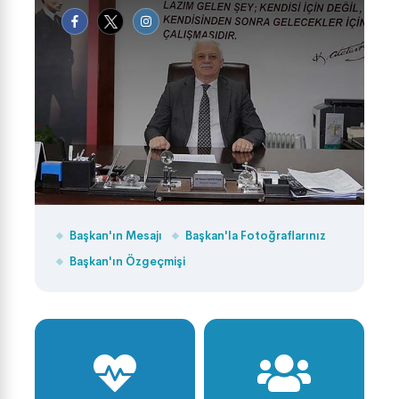
Başkan'ın Mesajı
Başkan'la Fotoğraflarınız
Başkan'ın Özgeçmişi