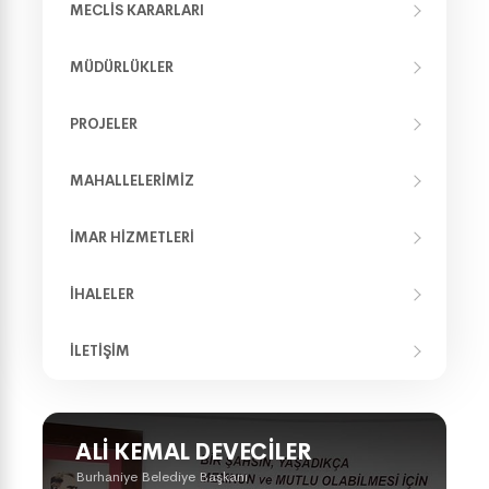
MECLIS KARARLARI
MÜDÜRLÜKLER
PROJELER
MAHALLELERIMIZ
İMAR HIZMETLERI
İHALELER
İLETIŞIM
ALI KEMAL DEVECILER
Burhaniye Belediye Başkanı