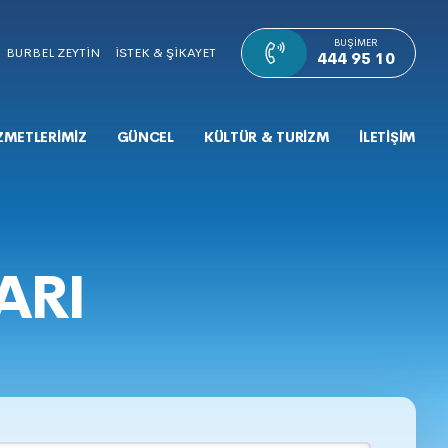
BUŞIMER
BURBEL ZEYTİN
İSTEK & ŞİKAYET
444 95 10
ZMETLERİMİZ
GÜNCEL
KÜLTÜR & TURİZM
İLETİŞİM
ARI