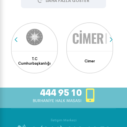
DAHA FAZLA GÖSTER
T.C
Cimer
Cumhurbaşkanlığı
444 95 10
BURHANİYE HALK MASASI
İletişim Merkezi