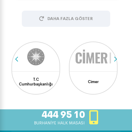
DAHA FAZLA GÖSTER
T.C
Cimer
Cumhurbaşkanlığı
444 95 10
BURHANİYE HALK MASASI