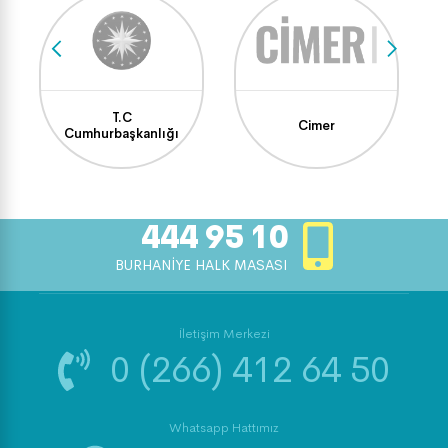
T.C
Cimer
Cumhurbaşkanlığı
444 95 10
BURHANİYE HALK MASASI
İletişim Merkezi
0 (266) 412 64 50
Whatsapp Hattımız