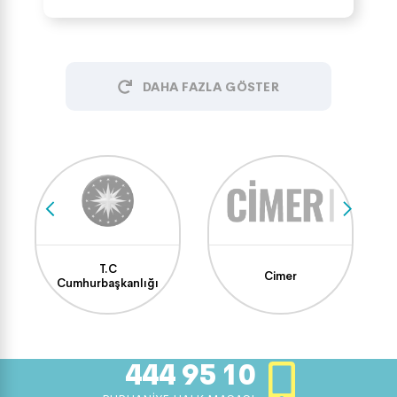
DAHA FAZLA GÖSTER
T.C
Cimer
Cumhurbaşkanlığı
444 95 10