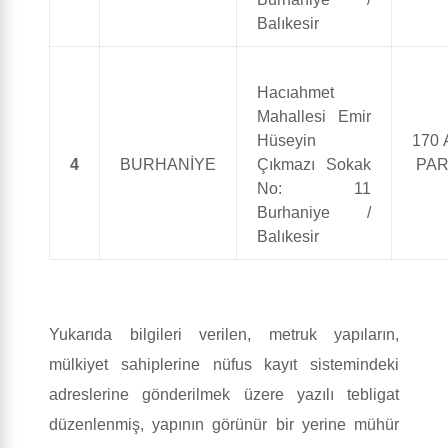
Balıkesir
Hacıahmet
Mahallesi Emir
Hüseyin
170 
4
BURHANİYE
Çıkmazı Sokak
PAR
No: 11
Burhaniye /
Balıkesir
Yukarıda bilgileri verilen, metruk yapıların,
mülkiyet sahiplerine nüfus kayıt sistemindeki
adreslerine gönderilmek üzere yazılı tebligat
düzenlenmiş, yapının görünür bir yerine mühür