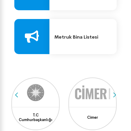
Turnuvası Şöleni Başladı
Metruk Bina Listesi
T.C
Cimer
Cumhurbaşkanlığı